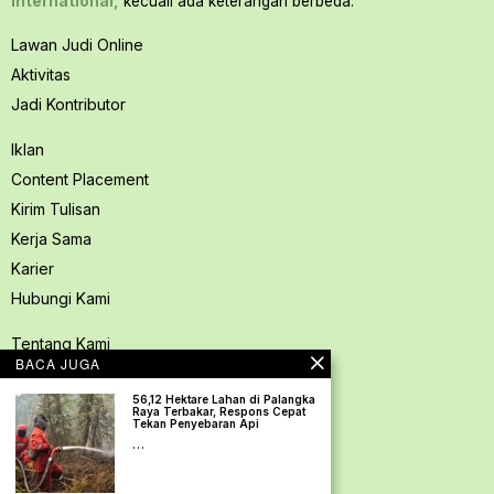
International,
kecuali ada keterangan berbeda.
Lawan Judi Online
Aktivitas
Jadi Kontributor
Iklan
Content Placement
Kirim Tulisan
Kerja Sama
Karier
Hubungi Kami
Tentang Kami
BACA JUGA
Redaksi PerspektifSpace
56,12 Hektare Lahan di Palangka
Kode Etik Jurnalistik
Raya Terbakar, Respons Cepat
Tekan Penyebaran Api
Pedoman Media Siber
…
Kebijakan Privasi
Pedoman Ramah Anak