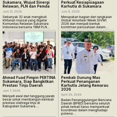
Sukamara, Wujud Sinergi
Perkuat Kesiapsiagaan
Relawan, PLN dan Pemda
Karhutla di Sukamara
Juni 21, 2026
Juni 8, 2026
Sebanyak 32 anak mengikuti
Merupakan bagian dari rangkaian
khitanan massal yang digelar
Global Volunteer Week (GVW)
Komunitas Relawan Sukamara
2026 dan menjadi bentuk
Indonesia bersama YBM PLN…
komitmen perusahaan dalam…
Ahmad Fuad Pimpin PERTINA
Pemkab Gunung Mas
Sukamara, Siap Bangkitkan
Perkuat Penanganan
Prestasi Tinju Daerah
Karhutla Jelang Kemarau
2026
Juni 7, 2026
April 25, 2026
Menjadi awal dari tanggung jawab
besar untuk membangun kembali
Badan Penanggulangan Bencana
prestasi olahraga tinju di
Daerah (BPBD) bersama seluruh
Kabupaten Sukamara.…
pihak terkait harus memperkuat
koordinasi dalam menghadapi
potensi…