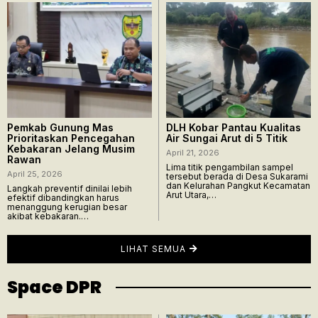
Pemkab Gunung Mas
DLH Kobar Pantau Kualitas
Prioritaskan Pencegahan
Air Sungai Arut di 5 Titik
Kebakaran Jelang Musim
April 21, 2026
Rawan
Lima titik pengambilan sampel
April 25, 2026
tersebut berada di Desa Sukarami
dan Kelurahan Pangkut Kecamatan
Langkah preventif dinilai lebih
Arut Utara,…
efektif dibandingkan harus
menanggung kerugian besar
akibat kebakaran.…
LIHAT SEMUA
Space DPR