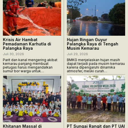
Krisis Air Hambat
Hujan Ringan Guyur
Pemadaman Karhutla di
Palangka Raya di Tengah
Palangka Raya
Musim Kemarau
Juli 30, 2026
Juli 29, 2026
Parit dan kanal mengering akibat
BMKG menjelaskan hujan masih
kemarau panjang membuat
dapat terjadi pada musim kemarau
petugas harus mengandalkan
karena dipengaruhi dinamika
sumur bor warga untuk…
atmosfer, meski curah…
Khitanan Massal di
PT Sungai Rangit dan PT UAI