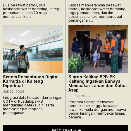
Dua pesawat patroli, dua
Satgas mengerahkan pesawat
helikopter water bombing, 15 regu
patroli, helikopter water bombing,
pemadaman, dan 20 regu
regu pemadaman, dan tim
normalisasi kanal…
sosialisasi untuk mempercepat
penanganan…
Sistem Pemantauan Digital
Siaran Keliling BPB-PK
Karhutla di Kalteng
Kalteng Ingatkan Bahaya
Diperkuat
Membakar Lahan dan Kabut
Asap
Juli 23, 2026
Juli 23, 2026
Integrasi data hotspot dan jaringan
CCTV di Pusdalops-PB
Program Sarling menyasar
mendukung deteksi dini serta
permukiman hingga kawasan
mempercepat respons
rawan karhutla dengan membawa
penanganan…
pesan larangan membakar lahan,
bahaya…
LIHAT SEMUA