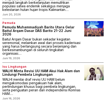
menjadi langkah berkelanjutan memulihkan
populasi satwa endemik sekaligus menjaga
kelestarian hutan hujan tropis Kalimantan.…
Juni 20, 2026
Pemuda
Pemuda Muhammadiyah Barito Utara Gelar
Baitul Arqam Dasar DAS Barito 21-22 Juni
2026
Baitul Arqam Dasar bukan sekadar kegiatan
seremonial, melainkan awal dari proses kaderisasi
yang harus berlangsung secara berjenjang dan
berkesinambungan di seluruh tingkatan
organisasi.…
Juni 19, 2026
Isu Lingkungan
WALHI Minta Revisi UU HAM Akui Hak Alam dan
Lindungi Pembela Lingkungan
WALHI menilai draf revisi UU HAM belum
mengakomodasi pengakuan hak alam,
perlindungan khusus bagi pembela lingkungan,
serta penguatan peran dan independensi Komnas
HAM.…
Juni 16, 2026