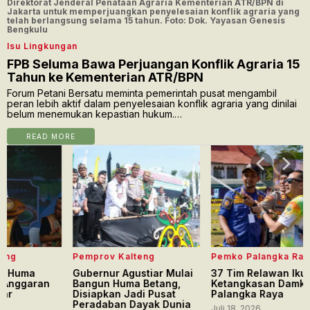
Direktorat Jenderal Penataan Agraria Kementerian ATR/BPN di
Jakarta untuk memperjuangkan penyelesaian konflik agraria yang
telah berlangsung selama 15 tahun. Foto: Dok. Yayasan Genesis
Bengkulu
Isu Lingkungan
FPB Seluma Bawa Perjuangan Konflik Agraria 15
Tahun ke Kementerian ATR/BPN
Forum Petani Bersatu meminta pemerintah pusat mengambil
peran lebih aktif dalam penyelesaian konflik agraria yang dinilai
belum menemukan kepastian hukum.…
READ MORE
Pemprov Kalteng
Pemko Palangka Raya
Pemk
Gubernur Agustiar Mulai
37 Tim Relawan Ikuti Uji
Apel 
Bangun Huma Betang,
Ketangkasan Damkar di
Pala
Disiapkan Jadi Pusat
Palangka Raya
Ajak 
Peradaban Dayak Dunia
Pemb
Juli 18, 2026