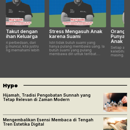
Stress Mengasuh Anak
Orang Tua Tidak Perlu
karena Suami
Punya Harapan pada
Anak
Istri tidak butuh suami yang
hanya pulang membawa uang. Ia
Setiap anak lahir dengan
butuh suami yang pulang
kelebihan dan jalannya masing-
membawa diri untuk terlibat.…
masing.…
Hype
Hijamah, Tradisi Pengobatan Sunnah yang
Tetap Relevan di Zaman Modern
Mengembalikan Esensi Membaca di Tengah
Tren Estetika Digital