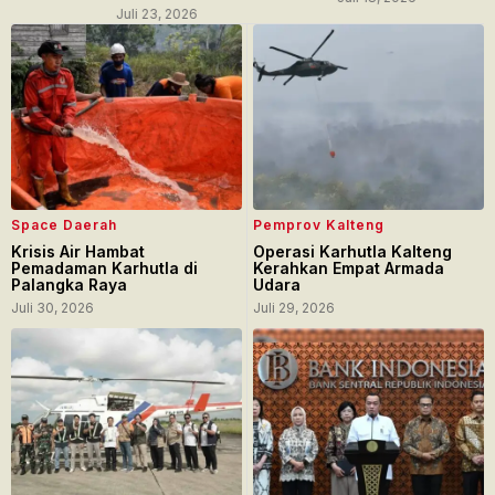
Juli 23, 2026
Juli 17
Space Daerah
Pemprov Kalteng
Krisis Air Hambat
Operasi Karhutla Kalteng
Pemadaman Karhutla di
Kerahkan Empat Armada
Palangka Raya
Udara
Juli 30, 2026
Juli 29, 2026