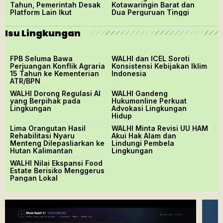
Tahun, Pemerintah Desak
Kotawaringin Barat dan
Platform Lain Ikut
Dua Perguruan Tinggi
Isu Lingkungan
FPB Seluma Bawa
WALHI dan ICEL Soroti
Perjuangan Konflik Agraria
Konsistensi Kebijakan Iklim
15 Tahun ke Kementerian
Indonesia
ATR/BPN
WALHI Dorong Regulasi AI
WALHI Gandeng
yang Berpihak pada
Hukumonline Perkuat
Lingkungan
Advokasi Lingkungan
Hidup
Lima Orangutan Hasil
WALHI Minta Revisi UU HAM
Rehabilitasi Nyaru
Akui Hak Alam dan
Menteng Dilepasliarkan ke
Lindungi Pembela
Hutan Kalimantan
Lingkungan
WALHI Nilai Ekspansi Food
Estate Berisiko Menggerus
Pangan Lokal