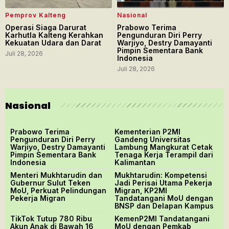
Pemprov Kalteng
Nasional
Operasi Siaga Darurat
Prabowo Terima
Karhutla Kalteng Kerahkan
Pengunduran Diri Perry
Kekuatan Udara dan Darat
Warjiyo, Destry Damayanti
Pimpin Sementara Bank
Juli 28, 2026
Indonesia
Juli 28, 2026
Nasional
Prabowo Terima
Kementerian P2MI
Pengunduran Diri Perry
Gandeng Universitas
Warjiyo, Destry Damayanti
Lambung Mangkurat Cetak
Pimpin Sementara Bank
Tenaga Kerja Terampil dari
Indonesia
Kalimantan
Menteri Mukhtarudin dan
Mukhtarudin: Kompetensi
Gubernur Sulut Teken
Jadi Perisai Utama Pekerja
MoU, Perkuat Pelindungan
Migran, KP2MI
Pekerja Migran
Tandatangani MoU dengan
BNSP dan Delapan Kampus
TikTok Tutup 780 Ribu
KemenP2MI Tandatangani
Akun Anak di Bawah 16
MoU dengan Pemkab