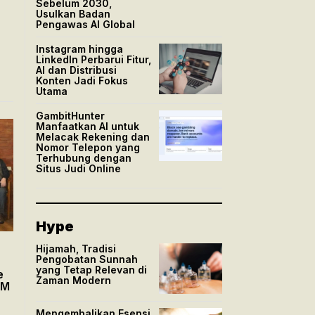
Sebelum 2030,
Usulkan Badan
Pengawas AI Global
Instagram hingga
LinkedIn Perbarui Fitur,
AI dan Distribusi
Konten Jadi Fokus
Utama
GambitHunter
Manfaatkan AI untuk
Melacak Rekening dan
Nomor Telepon yang
Terhubung dengan
Situs Judi Online
Hype
Hijamah, Tradisi
Pengobatan Sunnah
yang Tetap Relevan di
e
Zaman Modern
AM
Mengembalikan Esensi