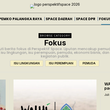
PEMKO PALANGKA RAYA
SPACE DAERAH
SPACE DPR
FOKU
BROWSE CATEGORY
Fokus
uti berita fokus di Perspektif Space. Liputan mencakup pemu
isu lingkungan, isu perempuan, pemuda, ekonomi bisnis, dan
kegiatan publik.
ISU LINGKUNGAN
ISU PEREMPUAN
PEMUDA
WA
pa
Juli