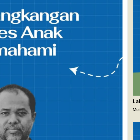
La
Mei