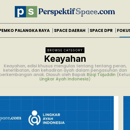
PEMKO PALANGKA RAYA
SPACE DAERAH
SPACE DPR
FOKU
BROWSE CATEGORY
Keayahan
Keayahan, edisi khusus mengulas tentang tentang peran,
keterlibatan, dan kehadiran ayah dalam pengasuhan dan
perkembangan anak. Diasuh oleh Bapak
Rizqi Tajuddin
(Ketu
Lingkar Ayah Indonesia
)