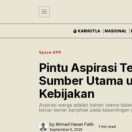
KARHUTLA
NASIONAL
Space DPR
Pintu Aspirasi T
Sumber Utama 
Kebijakan
Aspirasi warga adalah bahan utama dal
benar-benar berpihak pada kepentingan p
by
Ahmad Hasan Fatih
1 min read
September 5, 2025