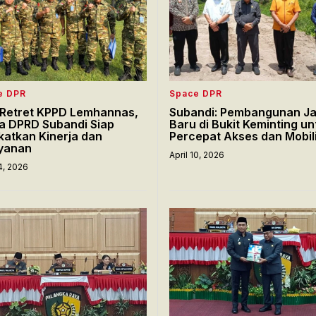
e DPR
Space DPR
i Retret KPPD Lemhannas,
Subandi: Pembangunan Ja
a DPRD Subandi Siap
Baru di Bukit Keminting un
katkan Kinerja dan
Percepat Akses dan Mobil
yanan
April 10, 2026
14, 2026