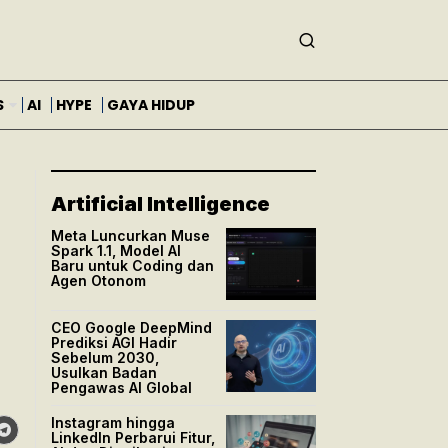
S
AI
HYPE
GAYA HIDUP
Artificial Intelligence
Meta Luncurkan Muse
Spark 1.1, Model AI
Baru untuk Coding dan
Agen Otonom
CEO Google DeepMind
Prediksi AGI Hadir
Sebelum 2030,
Usulkan Badan
Pengawas AI Global
Instagram hingga
LinkedIn Perbarui Fitur,