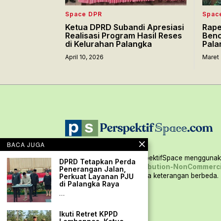
Space DPR
Spac
Ketua DPRD Subandi Apresiasi
Rape
Realisasi Program Hasil Reses
Benc
di Kelurahan Palangka
Pala
April 10, 2026
Maret 
BACA JUGA
Seluruh konten situs PerspektifSpace menggunaka
DPRD Tetapkan Perda
Creative Commons Attribution-NonCommerci
Penerangan Jalan,
International,
kecuali ada keterangan berbeda.
Perkuat Layanan PJU
di Palangka Raya
…
Ikuti Retret KPPD