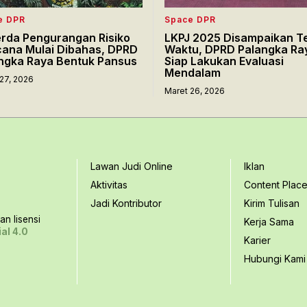
e DPR
Space DPR
rda Pengurangan Risiko
LKPJ 2025 Disampaikan T
ana Mulai Dibahas, DPRD
Waktu, DPRD Palangka Ra
ngka Raya Bentuk Pansus
Siap Lakukan Evaluasi
Mendalam
27, 2026
Maret 26, 2026
Lawan Judi Online
Iklan
Aktivitas
Content Plac
Jadi Kontributor
Kirim Tulisan
n lisensi
Kerja Sama
al 4.0
Karier
Hubungi Kami