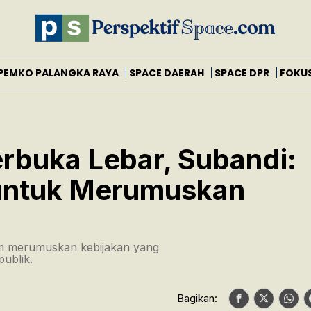
PEMKO PALANGKA RAYA
SPACE DAERAH
SPACE DPR
FOKU
erbuka Lebar, Subandi:
untuk Merumuskan
am merumuskan kebijakan yang
ublik.
Bagikan: