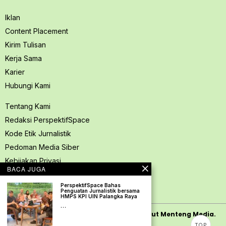
Iklan
Content Placement
Kirim Tulisan
Kerja Sama
Karier
Hubungi Kami
Tentang Kami
Redaksi PerspektifSpace
Kode Etik Jurnalistik
Pedoman Media Siber
Kebijakan Privasi
BACA JUGA
Pedoman Ramah Anak
PerspektifSpace Bahas
Disclaimer
Penguatan Jurnalistik bersama
HMPS KPI UIN Palangka Raya
…
Copyright
2026
PerspektifSpace | PT. Mamut Menteng Media.
TOP