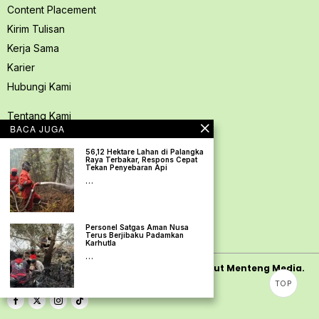
Content Placement
Kirim Tulisan
Kerja Sama
Karier
Hubungi Kami
Tentang Kami
BACA JUGA
Redaksi PerspektifSpace
56,12 Hektare Lahan di Palangka
Kode Etik Jurnalistik
Raya Terbakar, Respons Cepat
Tekan Penyebaran Api
Pedoman Media Siber
…
Kebijakan Privasi
Pedoman Ramah Anak
Personel Satgas Aman Nusa
Disclaimer
Terus Berjibaku Padamkan
Karhutla
…
Copyright
2026
PerspektifSpace | PT. Mamut Menteng Media.
TOP