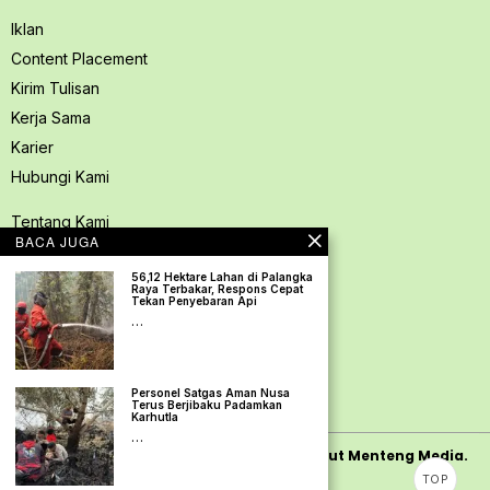
Iklan
Content Placement
Kirim Tulisan
Kerja Sama
Karier
Hubungi Kami
Tentang Kami
BACA JUGA
Redaksi PerspektifSpace
56,12 Hektare Lahan di Palangka
Kode Etik Jurnalistik
Raya Terbakar, Respons Cepat
Tekan Penyebaran Api
Pedoman Media Siber
…
Kebijakan Privasi
Pedoman Ramah Anak
Personel Satgas Aman Nusa
Disclaimer
Terus Berjibaku Padamkan
Karhutla
…
Copyright
2026
PerspektifSpace | PT. Mamut Menteng Media.
TOP