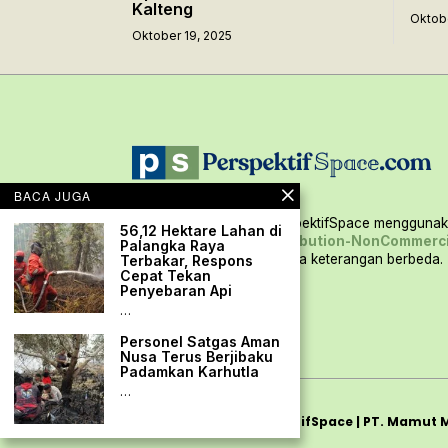
Kalteng
Oktobe
Oktober 19, 2025
BACA JUGA
Seluruh konten situs PerspektifSpace menggunaka
56,12 Hektare Lahan di
Creative Commons Attribution-NonCommerci
Palangka Raya
International,
kecuali ada keterangan berbeda.
Terbakar, Respons
Cepat Tekan
Penyebaran Api
…
Personel Satgas Aman
Nusa Terus Berjibaku
Padamkan Karhutla
…
Copyright
2026
PerspektifSpace | PT. Mamut 