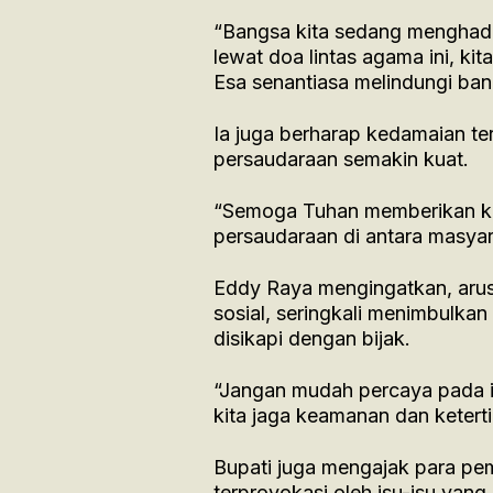
“Bangsa kita sedang menghadap
lewat doa lintas agama ini, ki
Esa senantiasa melindungi ba
Ia juga berharap kedamaian ter
persaudaraan semakin kuat.
“Semoga Tuhan memberikan ke
persaudaraan di antara masya
Eddy Raya mengingatkan, arus 
sosial, seringkali menimbulkan
disikapi dengan bijak.
“Jangan mudah percaya pada i
kita jaga keamanan dan ketert
Bupati juga mengajak para pe
terprovokasi oleh isu-isu yan