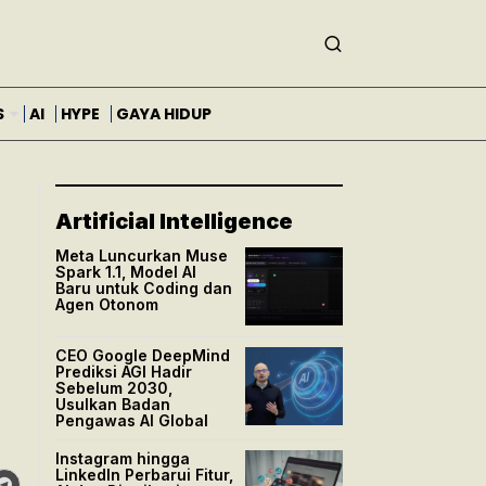
S
AI
HYPE
GAYA HIDUP
Artificial Intelligence
Meta Luncurkan Muse
Spark 1.1, Model AI
Baru untuk Coding dan
Agen Otonom
CEO Google DeepMind
Prediksi AGI Hadir
Sebelum 2030,
Usulkan Badan
Pengawas AI Global
Instagram hingga
LinkedIn Perbarui Fitur,