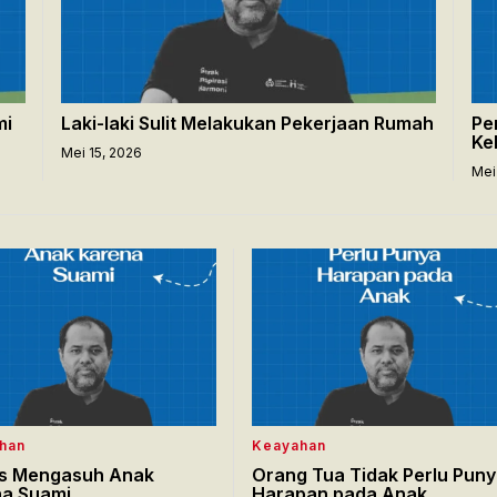
mi
Laki-laki Sulit Melakukan Pekerjaan Rumah
Pe
Ke
Mei 15, 2026
Mei
han
Keayahan
ss Mengasuh Anak
Orang Tua Tidak Perlu Pun
na Suami
Harapan pada Anak