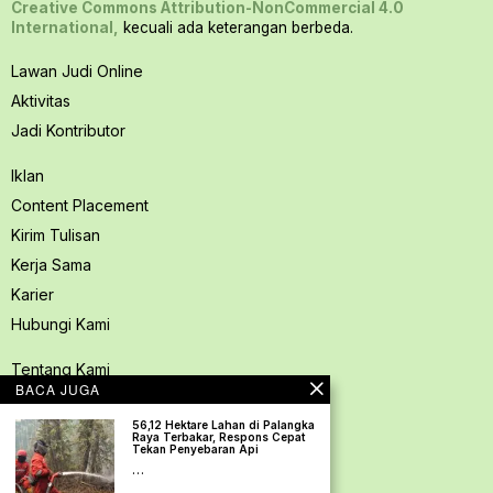
Creative Commons Attribution-NonCommercial 4.0
International,
kecuali ada keterangan berbeda.
Lawan Judi Online
Aktivitas
Jadi Kontributor
Iklan
Content Placement
Kirim Tulisan
Kerja Sama
Karier
Hubungi Kami
Tentang Kami
BACA JUGA
Redaksi PerspektifSpace
56,12 Hektare Lahan di Palangka
Kode Etik Jurnalistik
Raya Terbakar, Respons Cepat
Tekan Penyebaran Api
Pedoman Media Siber
…
Kebijakan Privasi