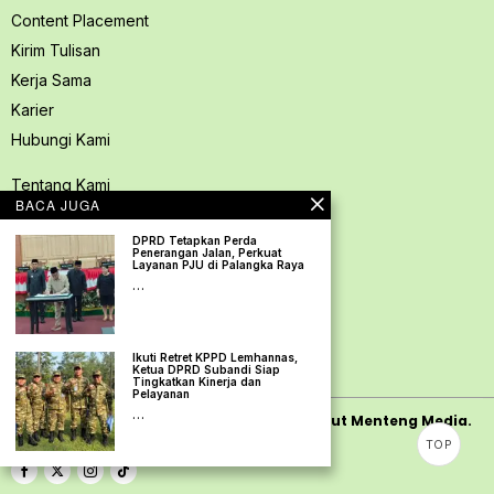
Content Placement
Kirim Tulisan
Kerja Sama
Karier
Hubungi Kami
Tentang Kami
BACA JUGA
Redaksi PerspektifSpace
DPRD Tetapkan Perda
Kode Etik Jurnalistik
Penerangan Jalan, Perkuat
Layanan PJU di Palangka Raya
Pedoman Media Siber
…
Kebijakan Privasi
Pedoman Ramah Anak
Ikuti Retret KPPD Lemhannas,
Disclaimer
Ketua DPRD Subandi Siap
Tingkatkan Kinerja dan
Pelayanan
…
Copyright
2026
PerspektifSpace | PT. Mamut Menteng Media.
TOP