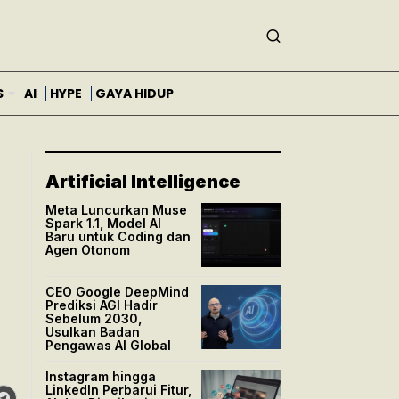
S
AI
HYPE
GAYA HIDUP
Artificial Intelligence
Meta Luncurkan Muse
Spark 1.1, Model AI
Baru untuk Coding dan
Agen Otonom
CEO Google DeepMind
Prediksi AGI Hadir
Sebelum 2030,
Usulkan Badan
Pengawas AI Global
Instagram hingga
LinkedIn Perbarui Fitur,