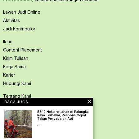
Lawan Judi Online
Aktivitas
Jadi Kontributor
Iklan
Content Placement
Kirim Tulisan
Kerja Sama
Karier
Hubungi Kami
Tentang Kami
BACA JUGA
Redaksi PerspektifSpace
56,12 Hektare Lahan di Palangka
Kode Etik Jurnalistik
Raya Terbakar, Respons Cepat
Tekan Penyebaran Api
Pedoman Media Siber
…
Kebijakan Privasi
Pedoman Ramah Anak