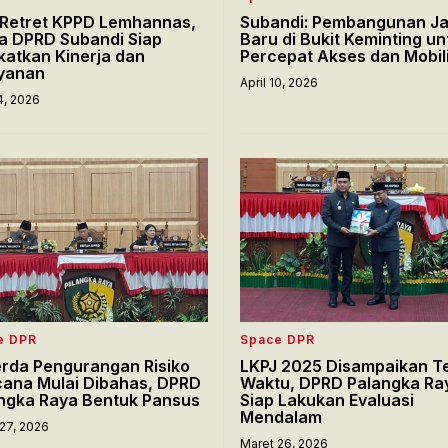
i Retret KPPD Lemhannas,
Subandi: Pembangunan Ja
a DPRD Subandi Siap
Baru di Bukit Keminting un
katkan Kinerja dan
Percepat Akses dan Mobil
yanan
April 10, 2026
14, 2026
e DPR
Space DPR
rda Pengurangan Risiko
LKPJ 2025 Disampaikan T
ana Mulai Dibahas, DPRD
Waktu, DPRD Palangka Ra
ngka Raya Bentuk Pansus
Siap Lakukan Evaluasi
Mendalam
27, 2026
Maret 26, 2026