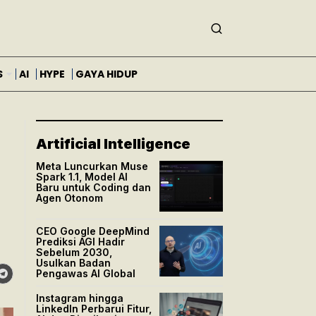
S
AI
HYPE
GAYA HIDUP
Artificial Intelligence
Meta Luncurkan Muse
Spark 1.1, Model AI
Baru untuk Coding dan
Agen Otonom
CEO Google DeepMind
Prediksi AGI Hadir
Sebelum 2030,
Usulkan Badan
Pengawas AI Global
Instagram hingga
LinkedIn Perbarui Fitur,