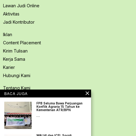
Lawan Judi Online
Aktivitas
Jadi Kontributor
Iklan
Content Placement
Kirim Tulisan
Kerja Sama
Karier
Hubungi Kami
Tentang Kami
BACA JUGA
Redaksi PerspektifSpace
FPB Seluma Bawa Perjuangan
Kode Etik Jurnalistik
Konflik Agraria 15 Tahun ke
Kementerian ATR/BPN
Pedoman Media Siber
…
Kebijakan Privasi
Pedoman Ramah Anak
WALHI dan ICEL Soroti