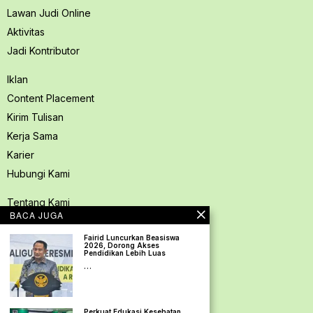
Lawan Judi Online
Aktivitas
Jadi Kontributor
Iklan
Content Placement
Kirim Tulisan
Kerja Sama
Karier
Hubungi Kami
Tentang Kami
BACA JUGA
Redaksi PerspektifSpace
Fairid Luncurkan Beasiswa
Kode Etik Jurnalistik
2026, Dorong Akses
Pendidikan Lebih Luas
Pedoman Media Siber
…
Kebijakan Privasi
Pedoman Ramah Anak
Perkuat Edukasi Kesehatan