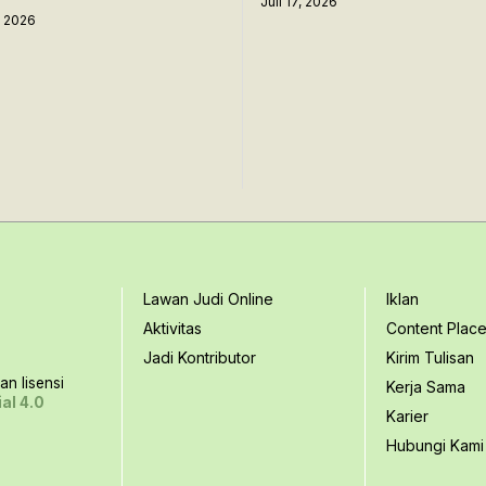
Juli 17, 2026
7, 2026
Lawan Judi Online
Iklan
Aktivitas
Content Plac
Jadi Kontributor
Kirim Tulisan
n lisensi
Kerja Sama
al 4.0
Karier
Hubungi Kami