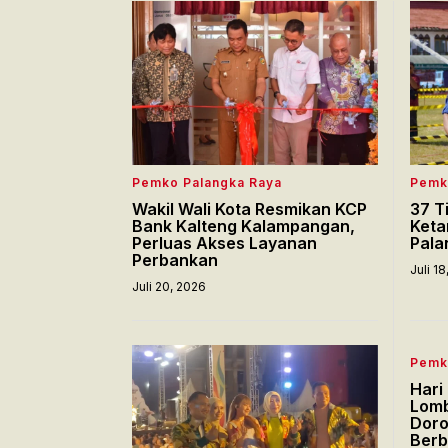
Pemko Palangka Raya
Pemk
Wakil Wali Kota Resmikan KCP
37 T
Bank Kalteng Kalampangan,
Keta
Perluas Akses Layanan
Pala
Perbankan
Juli 1
Juli 20, 2026
Pemk
Hari
Lomb
Doro
Berb