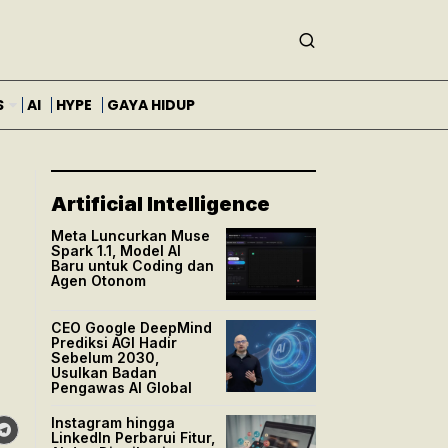
S
AI
HYPE
GAYA HIDUP
Artificial Intelligence
Meta Luncurkan Muse
Spark 1.1, Model AI
Baru untuk Coding dan
Agen Otonom
CEO Google DeepMind
Prediksi AGI Hadir
Sebelum 2030,
Usulkan Badan
Pengawas AI Global
Instagram hingga
LinkedIn Perbarui Fitur,