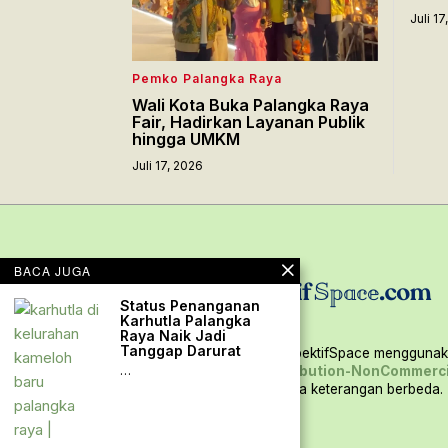
Juli 1
Pemko Palangka Raya
Wali Kota Buka Palangka Raya
Fair, Hadirkan Layanan Publik
hingga UMKM
Juli 17, 2026
BACA JUGA
Status Penanganan
Karhutla Palangka
Raya Naik Jadi
Tanggap Darurat
Seluruh konten situs PerspektifSpace menggunaka
Creative Commons Attribution-NonCommerci
…
International,
kecuali ada keterangan berbeda.