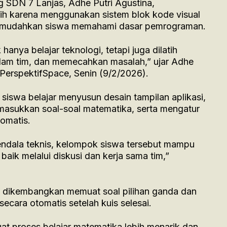
 SDN 7 Lanjas, Adhe Putri Agustina,
ih karena menggunakan sistem blok kode visual
emudahkan siswa memahami dasar pemrograman.
 hanya belajar teknologi, tetapi juga dilatih
dalam tim, dan memecahkan masalah,” ujar Adhe
 PerspektifSpace, Senin (9/2/2026).
iswa belajar menyusun desain tampilan aplikasi,
asukkan soal-soal matematika, serta mengatur
tomatis.
ndala teknis, kelompok siswa tersebut mampu
aik melalui diskusi dan kerja sama tim,”
g dikembangkan memuat soal pilihan ganda dan
ecara otomatis setelah kuis selesai.
uat proses belajar matematika lebih menarik dan