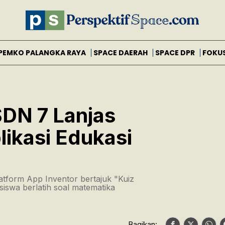
PEMKO PALANGKA RAYA
SPACE DAERAH
SPACE DPR
FOKU
SDN 7 Lanjas
ikasi Edukasi
tform App Inventor bertajuk "Kuiz
iswa berlatih soal matematika
Bagikan: