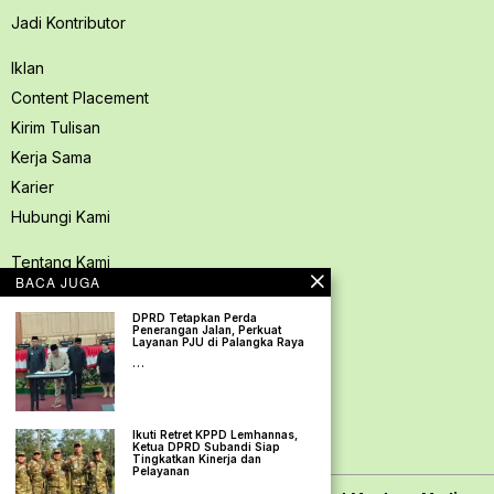
Jadi Kontributor
Iklan
Content Placement
Kirim Tulisan
Kerja Sama
Karier
Hubungi Kami
Tentang Kami
BACA JUGA
Redaksi PerspektifSpace
DPRD Tetapkan Perda
Kode Etik Jurnalistik
Penerangan Jalan, Perkuat
Layanan PJU di Palangka Raya
Pedoman Media Siber
…
Kebijakan Privasi
Pedoman Ramah Anak
Ikuti Retret KPPD Lemhannas,
Disclaimer
Ketua DPRD Subandi Siap
Tingkatkan Kinerja dan
Pelayanan
…