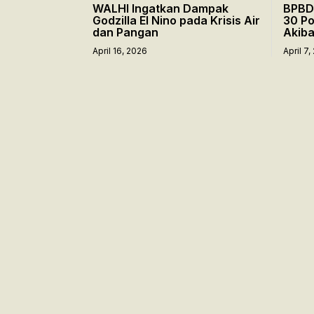
WALHI Ingatkan Dampak
BPBD
Godzilla El Nino pada Krisis Air
30 Po
dan Pangan
Akiba
April 16, 2026
April 7,