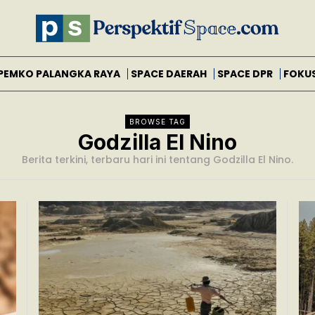
PEMKO PALANGKA RAYA
SPACE DAERAH
SPACE DPR
FOKU
BROWSE TAG
Godzilla El Nino
Berita terkini, terbaru hari ini tentang Godzilla El Nino.