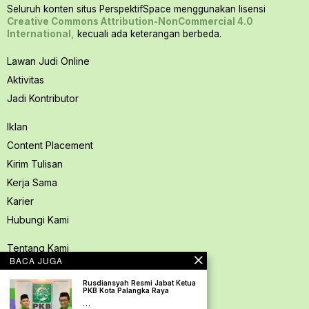
Seluruh konten situs PerspektifSpace menggunakan lisensi
Creative Commons Attribution-NonCommercial 4.0
International,
kecuali ada keterangan berbeda.
Lawan Judi Online
Aktivitas
Jadi Kontributor
Iklan
Content Placement
Kirim Tulisan
Kerja Sama
Karier
Hubungi Kami
Tentang Kami
BACA JUGA
Redaksi PerspektifSpace
Rusdiansyah Resmi Jabat Ketua
Kode Etik Jurnalistik
PKB Kota Palangka Raya
Pedoman Media Siber
…