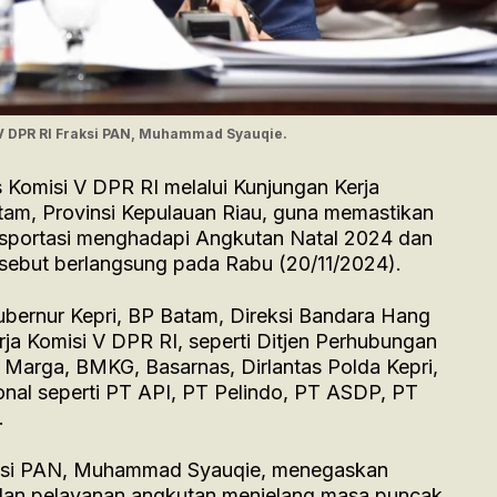
V DPR RI Fraksi PAN, Muhammad Syauqie.
 Komisi V DPR RI melalui Kunjungan Kerja
tam, Provinsi Kepulauan Riau, guna memastikan
ansportasi menghadapi Angkutan Natal 2024 dan
rsebut berlangsung pada Rabu (20/11/2024).
Gubernur Kepri, BP Batam, Direksi Bandara Hang
rja Komisi V DPR RI, seperti Ditjen Perhubungan
a Marga, BMKG, Basarnas, Dirlantas Polda Kepri,
ional seperti PT API, PT Pelindo, PT ASDP, PT
.
aksi PAN, Muhammad Syauqie, menegaskan
dan pelayanan angkutan menjelang masa puncak