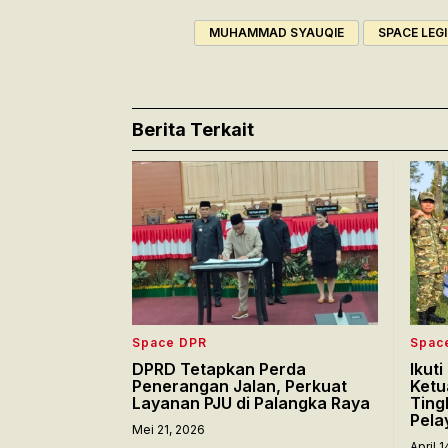
MUHAMMAD SYAUQIE
SPACE LEGI
Berita Terkait
Space DPR
Spac
DPRD Tetapkan Perda
Ikut
Penerangan Jalan, Perkuat
Ketu
Layanan PJU di Palangka Raya
Ting
Pela
Mei 21, 2026
April 