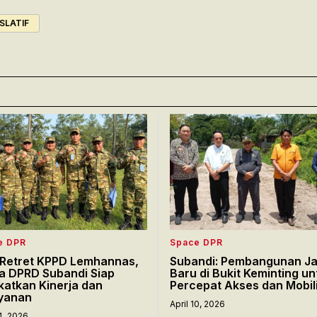
SLATIF
e DPR
Space DPR
i Retret KPPD Lemhannas,
Subandi: Pembangunan Ja
a DPRD Subandi Siap
Baru di Bukit Keminting un
katkan Kinerja dan
Percepat Akses dan Mobil
yanan
April 10, 2026
14, 2026