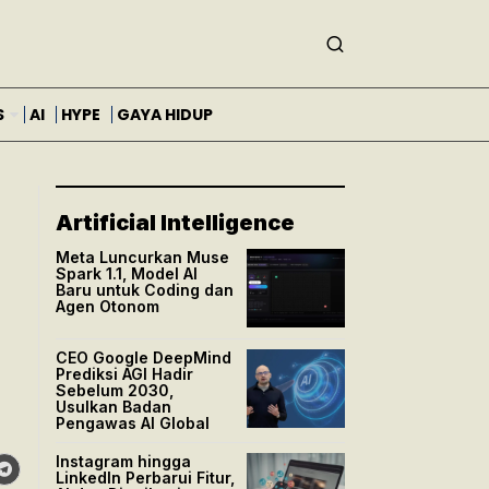
S
AI
HYPE
GAYA HIDUP
Artificial Intelligence
Meta Luncurkan Muse
Spark 1.1, Model AI
Baru untuk Coding dan
Agen Otonom
CEO Google DeepMind
Prediksi AGI Hadir
Sebelum 2030,
Usulkan Badan
Pengawas AI Global
Instagram hingga
LinkedIn Perbarui Fitur,