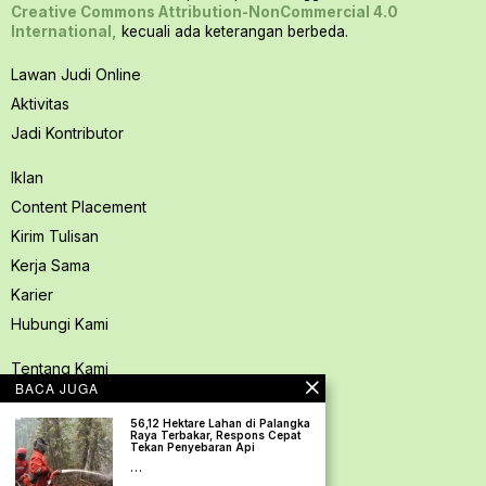
Creative Commons Attribution-NonCommercial 4.0
International,
kecuali ada keterangan berbeda.
Lawan Judi Online
Aktivitas
Jadi Kontributor
Iklan
Content Placement
Kirim Tulisan
Kerja Sama
Karier
Hubungi Kami
Tentang Kami
BACA JUGA
Redaksi PerspektifSpace
56,12 Hektare Lahan di Palangka
Kode Etik Jurnalistik
Raya Terbakar, Respons Cepat
Tekan Penyebaran Api
Pedoman Media Siber
…
Kebijakan Privasi