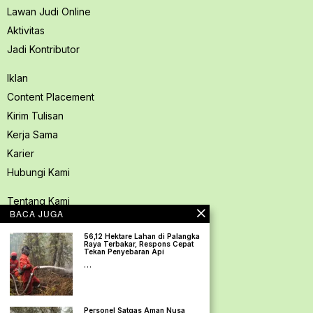
Lawan Judi Online
Aktivitas
Jadi Kontributor
Iklan
Content Placement
Kirim Tulisan
Kerja Sama
Karier
Hubungi Kami
Tentang Kami
BACA JUGA
Redaksi PerspektifSpace
56,12 Hektare Lahan di Palangka
Kode Etik Jurnalistik
Raya Terbakar, Respons Cepat
Tekan Penyebaran Api
Pedoman Media Siber
…
Kebijakan Privasi
Pedoman Ramah Anak
Personel Satgas Aman Nusa