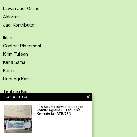
Lawan Judi Online
Aktivitas
Jadi Kontributor
Iklan
Content Placement
Kirim Tulisan
Kerja Sama
Karier
Hubungi Kami
Tentang Kami
BACA JUGA
Redaksi PerspektifSpace
FPB Seluma Bawa Perjuangan
Kode Etik Jurnalistik
Konflik Agraria 15 Tahun ke
Kementerian ATR/BPN
Pedoman Media Siber
…
Kebijakan Privasi
Pedoman Ramah Anak