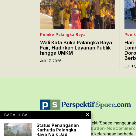
Pemko Palangka Raya
Pemk
Wali Kota Buka Palangka Raya
Hari
Fair, Hadirkan Layanan Publik
Lomb
hingga UMKM
Doro
Berb
Juli 17, 2026
Juli 1
BACA JUGA
Seluruh konten situs PerspektifSpace menggunaka
Status Penanganan
Creative Commons Attribution-NonCommerci
Karhutla Palangka
International,
kecuali ada keterangan berbeda.
Raya Naik Jadi