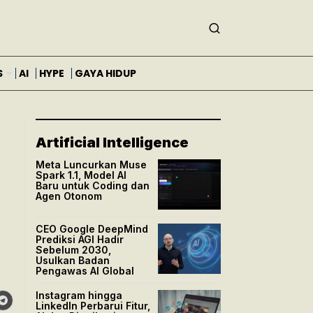
S
AI
HYPE
GAYA HIDUP
Artificial Intelligence
Meta Luncurkan Muse
Spark 1.1, Model AI
Baru untuk Coding dan
Agen Otonom
CEO Google DeepMind
Prediksi AGI Hadir
Sebelum 2030,
Usulkan Badan
Pengawas AI Global
Instagram hingga
LinkedIn Perbarui Fitur,