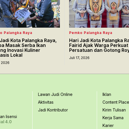
o Palangka Raya
Pemko Palangka Raya
 Jadi Kota Palangka Raya,
Hari Jadi Kota Palangka R
a Masak Serba Ikan
Fairid Ajak Warga Perkuat
ng Inovasi Kuliner
Persatuan dan Gotong Ro
asis Lokal
Juli 17, 2026
7, 2026
Lawan Judi Online
Iklan
Aktivitas
Content Plac
Jadi Kontributor
Kirim Tulisan
n lisensi
Kerja Sama
al 4.0
Karier