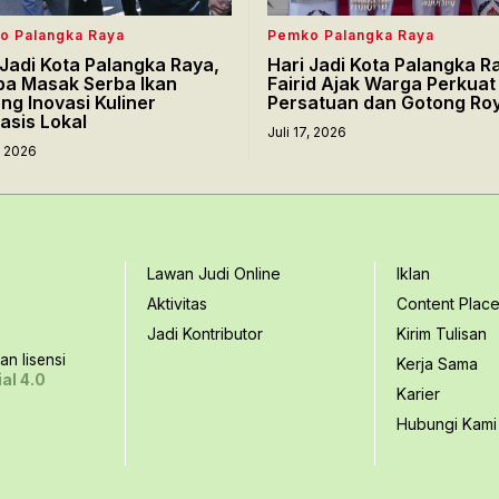
o Palangka Raya
Pemko Palangka Raya
 Jadi Kota Palangka Raya,
Hari Jadi Kota Palangka R
a Masak Serba Ikan
Fairid Ajak Warga Perkuat
ng Inovasi Kuliner
Persatuan dan Gotong Ro
asis Lokal
Juli 17, 2026
7, 2026
Lawan Judi Online
Iklan
Aktivitas
Content Plac
Jadi Kontributor
Kirim Tulisan
n lisensi
Kerja Sama
al 4.0
Karier
Hubungi Kami