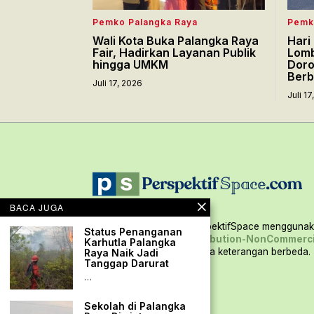
Pemko Palangka Raya
Pemk
Wali Kota Buka Palangka Raya
Hari
Fair, Hadirkan Layanan Publik
Lomb
hingga UMKM
Doro
Berb
Juli 17, 2026
Juli 1
BACA JUGA
Seluruh konten situs PerspektifSpace menggunaka
Status Penanganan
Creative Commons Attribution-NonCommerci
Karhutla Palangka
International,
kecuali ada keterangan berbeda.
Raya Naik Jadi
Tanggap Darurat
…
Sekolah di Palangka