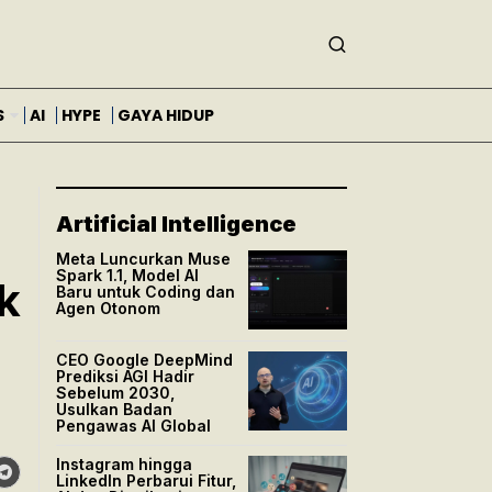
S
AI
HYPE
GAYA HIDUP
Artificial Intelligence
Meta Luncurkan Muse
Spark 1.1, Model AI
k
Baru untuk Coding dan
Agen Otonom
CEO Google DeepMind
Prediksi AGI Hadir
Sebelum 2030,
Usulkan Badan
Pengawas AI Global
Instagram hingga
LinkedIn Perbarui Fitur,