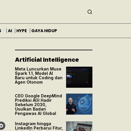
S
AI
HYPE
GAYA HIDUP
Artificial Intelligence
Meta Luncurkan Muse
Spark 1.1, Model AI
Baru untuk Coding dan
Agen Otonom
CEO Google DeepMind
Prediksi AGI Hadir
Sebelum 2030,
Usulkan Badan
Pengawas AI Global
Instagram hingga
LinkedIn Perbarui Fitur,