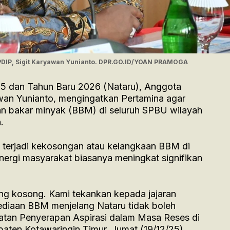
i PDIP, Sigit Karyawan Yunianto. DPR.GO.ID/YOAN PRAMOGA
5 dan Tahun Baru 2026 (Nataru), Anggota
awan Yunianto, mengingatkan Pertamina agar
n bakar minyak (BBM) di seluruh SPBU wilayah
.
 terjadi kekosongan atau kelangkaan BBM di
ergi masyarakat biasanya meningkat signifikan
ng kosong. Kami tekankan kepada jajaran
ediaan BBM menjelang Nataru tidak boleh
giatan Penyerapan Aspirasi dalam Masa Reses di
ten Kotawaringin Timur, Jumat (19/12/25).