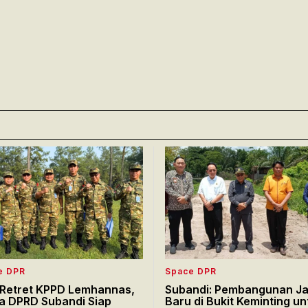
e DPR
Space DPR
i Retret KPPD Lemhannas,
Subandi: Pembangunan Ja
a DPRD Subandi Siap
Baru di Bukit Keminting un