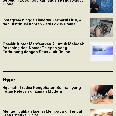
Sebelum 2030, Usulkan Badan Pengawas AI
Global
Instagram hingga LinkedIn Perbarui Fitur, AI
dan Distribusi Konten Jadi Fokus Utama
GambitHunter Manfaatkan AI untuk Melacak
Rekening dan Nomor Telepon yang
Terhubung dengan Situs Judi Online
Hype
Hijamah, Tradisi Pengobatan Sunnah yang
Tetap Relevan di Zaman Modern
Mengembalikan Esensi Membaca di Tengah
Tren Estetika Digital