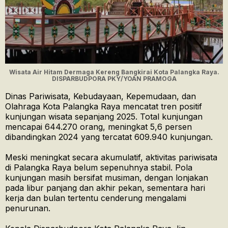
Wisata Air Hitam Dermaga Kereng Bangkirai Kota Palangka Raya.
DISPARBUDPORA PKY/YOAN PRAMOGA
Dinas Pariwisata, Kebudayaan, Kepemudaan, dan
Olahraga Kota Palangka Raya mencatat tren positif
kunjungan wisata sepanjang 2025. Total kunjungan
mencapai 644.270 orang, meningkat 5,6 persen
dibandingkan 2024 yang tercatat 609.940 kunjungan.
Meski meningkat secara akumulatif, aktivitas pariwisata
di Palangka Raya belum sepenuhnya stabil. Pola
kunjungan masih bersifat musiman, dengan lonjakan
pada libur panjang dan akhir pekan, sementara hari
kerja dan bulan tertentu cenderung mengalami
penurunan.