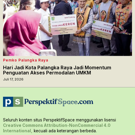
Pemko Palangka Raya
Hari Jadi Kota Palangka Raya Jadi Momentum
Penguatan Akses Permodalan UMKM
Juli 17, 2026
Seluruh konten situs PerspektifSpace menggunakan lisensi
Creative Commons Attribution-NonCommercial 4.0
International,
kecuali ada keterangan berbeda.