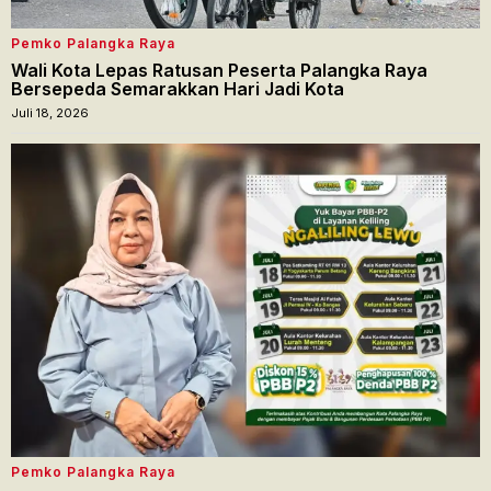
Pemko Palangka Raya
Wali Kota Lepas Ratusan Peserta Palangka Raya
Bersepeda Semarakkan Hari Jadi Kota
Juli 18, 2026
Pemko Palangka Raya