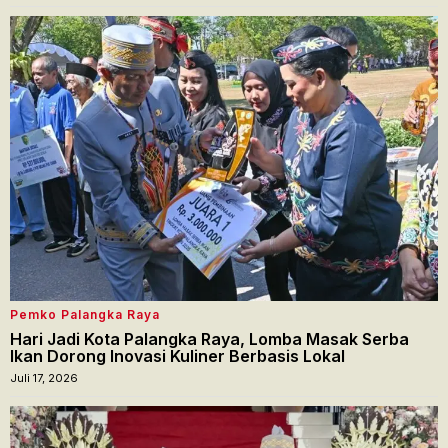
Pemko Palangka Raya
Hari Jadi Kota Palangka Raya, Lomba Masak Serba
Ikan Dorong Inovasi Kuliner Berbasis Lokal
Juli 17, 2026