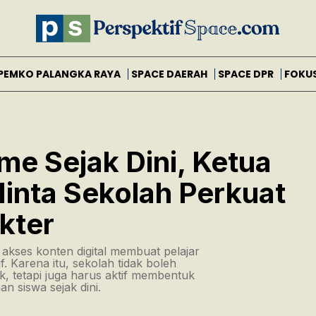
PEMKO PALANGKA RAYA
SPACE DAERAH
SPACE DPR
FOKU
me Sejak Dini, Ketua
inta Sekolah Perkuat
kter
kses konten digital membuat pelajar
. Karena itu, sekolah tidak boleh
, tetapi juga harus aktif membentuk
n siswa sejak dini.