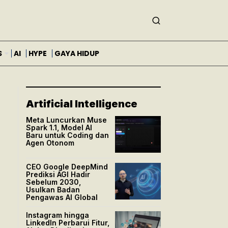
S
AI
HYPE
GAYA HIDUP
Artificial Intelligence
Meta Luncurkan Muse
Spark 1.1, Model AI
Baru untuk Coding dan
Agen Otonom
CEO Google DeepMind
Prediksi AGI Hadir
Sebelum 2030,
Usulkan Badan
Pengawas AI Global
Instagram hingga
LinkedIn Perbarui Fitur,