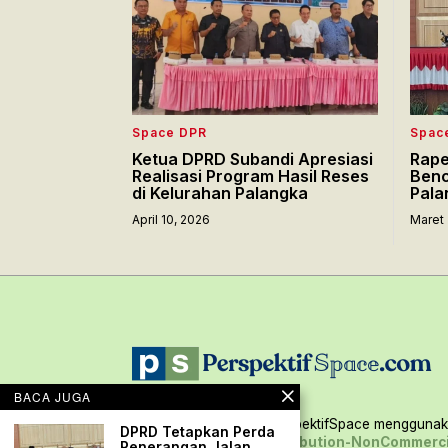
Space DPR
Spac
Ketua DPRD Subandi Apresiasi
Rape
Realisasi Program Hasil Reses
Benc
di Kelurahan Palangka
Pala
April 10, 2026
Maret 
BACA JUGA
Seluruh konten situs PerspektifSpace menggunaka
DPRD Tetapkan Perda
Creative Commons Attribution-NonCommerci
Penerangan Jalan,