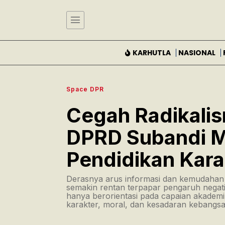
KARHUTLA
NASIONAL
Space DPR
Cegah Radikalis
DPRD Subandi M
Pendidikan Kara
Derasnya arus informasi dan kemudahan a
semakin rentan terpapar pengaruh negatif
hanya berorientasi pada capaian akademik
karakter, moral, dan kesadaran kebangsaa