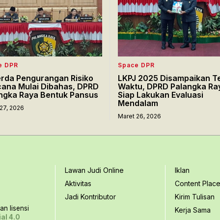
e DPR
Space DPR
rda Pengurangan Risiko
LKPJ 2025 Disampaikan T
ana Mulai Dibahas, DPRD
Waktu, DPRD Palangka Ra
ngka Raya Bentuk Pansus
Siap Lakukan Evaluasi
Mendalam
27, 2026
Maret 26, 2026
Lawan Judi Online
Iklan
Aktivitas
Content Plac
Jadi Kontributor
Kirim Tulisan
n lisensi
Kerja Sama
al 4.0