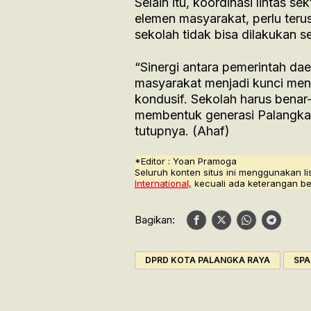
Selain itu, koordinasi lintas 
elemen masyarakat, perlu teru
sekolah tidak bisa dilakukan se
“Sinergi antara pemerintah dae
masyarakat menjadi kunci men
kondusif. Sekolah harus bena
membentuk generasi Palangka R
tutupnya. (Ahaf)
*Editor : Yoan Pramoga
Seluruh konten situs ini menggunakan li
International,
kecuali ada keterangan be
Bagikan:
DPRD KOTA PALANGKA RAYA
SPA