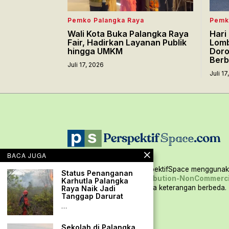
Pemko Palangka Raya
Pemk
Wali Kota Buka Palangka Raya
Hari
Fair, Hadirkan Layanan Publik
Lomb
hingga UMKM
Doro
Berb
Juli 17, 2026
Juli 1
BACA JUGA
Seluruh konten situs PerspektifSpace menggunaka
Status Penanganan
Creative Commons Attribution-NonCommerci
Karhutla Palangka
International,
kecuali ada keterangan berbeda.
Raya Naik Jadi
Tanggap Darurat
…
Sekolah di Palangka