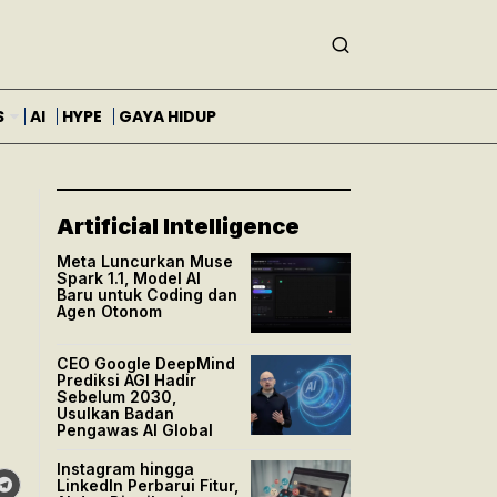
S
AI
HYPE
GAYA HIDUP
Artificial Intelligence
Meta Luncurkan Muse
Spark 1.1, Model AI
Baru untuk Coding dan
Agen Otonom
CEO Google DeepMind
Prediksi AGI Hadir
Sebelum 2030,
Usulkan Badan
Pengawas AI Global
Instagram hingga
LinkedIn Perbarui Fitur,