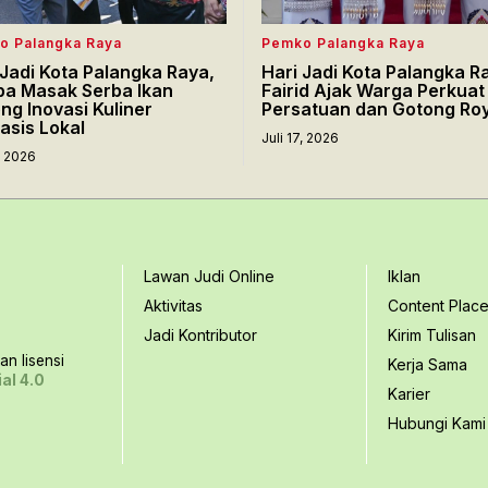
o Palangka Raya
Pemko Palangka Raya
 Jadi Kota Palangka Raya,
Hari Jadi Kota Palangka R
a Masak Serba Ikan
Fairid Ajak Warga Perkuat
ng Inovasi Kuliner
Persatuan dan Gotong Ro
asis Lokal
Juli 17, 2026
7, 2026
Lawan Judi Online
Iklan
Aktivitas
Content Plac
Jadi Kontributor
Kirim Tulisan
n lisensi
Kerja Sama
al 4.0
Karier
Hubungi Kami