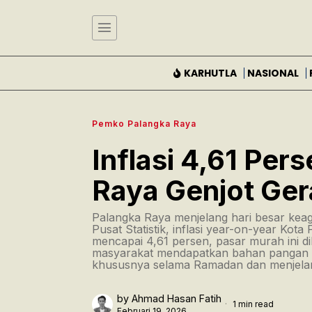
KARHUTLA
NASIONAL
Pemko Palangka Raya
Inflasi 4,61 Pe
Raya Genjot Ge
Palangka Raya menjelang hari besar kea
Pusat Statistik, inflasi year-on-year Kot
mencapai 4,61 persen, pasar murah ini 
masyarakat mendapatkan bahan pangan d
khususnya selama Ramadan dan menjelang 
by
Ahmad Hasan Fatih
1 min read
Februari 19, 2026