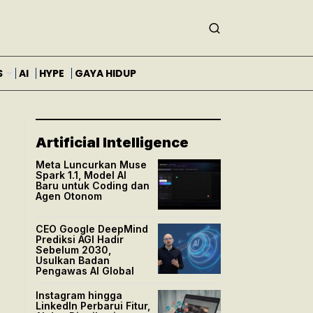
S
AI
HYPE
GAYA HIDUP
Artificial Intelligence
Meta Luncurkan Muse
Spark 1.1, Model AI
Baru untuk Coding dan
Agen Otonom
CEO Google DeepMind
Prediksi AGI Hadir
Sebelum 2030,
Usulkan Badan
Pengawas AI Global
Instagram hingga
LinkedIn Perbarui Fitur,