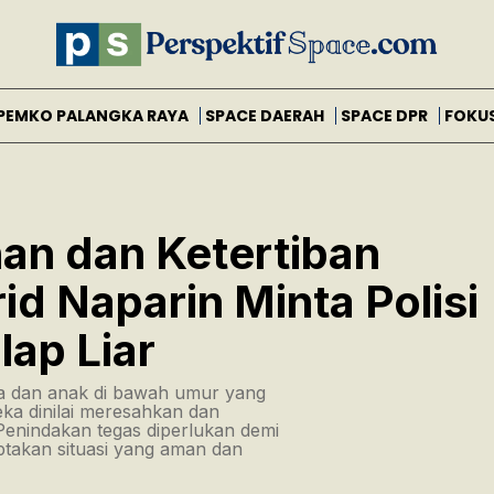
PEMKO PALANGKA RAYA
SPACE DAERAH
SPACE DPR
FOKU
n dan Ketertiban
id Naparin Minta Polisi
lap Liar
ja dan anak di bawah umur yang
eka dinilai meresahkan dan
enindakan tegas diperlukan demi
takan situasi yang aman dan