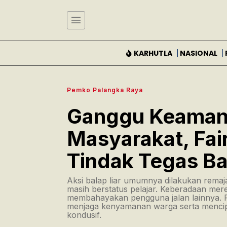
KARHUTLA
NASIONAL
Pemko Palangka Raya
Ganggu Keamana
Masyarakat, Fair
Tindak Tegas Ba
Aksi balap liar umumnya dilakukan rema
masih berstatus pelajar. Keberadaan mer
membahayakan pengguna jalan lainnya. P
menjaga kenyamanan warga serta mencip
kondusif.