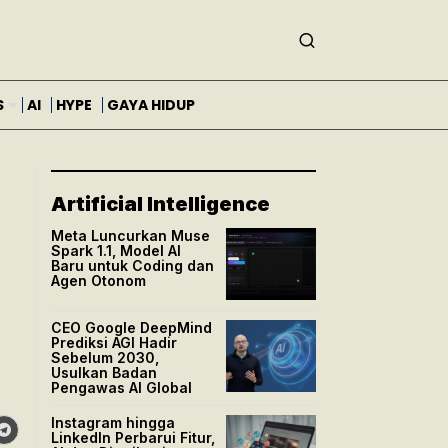
S
AI
HYPE
GAYA HIDUP
Artificial Intelligence
Meta Luncurkan Muse
Spark 1.1, Model AI
Baru untuk Coding dan
Agen Otonom
CEO Google DeepMind
Prediksi AGI Hadir
Sebelum 2030,
Usulkan Badan
Pengawas AI Global
Instagram hingga
LinkedIn Perbarui Fitur,