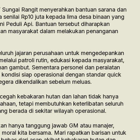
 Sungai Rangit menyerahkan bantuan sarana dan
 senilai Rp10 juta kepada lima desa binaan yang
 Peduli Api. Bantuan tersebut diharapkan
n masyarakat dalam melakukan penanganan
seluruh jajaran perusahaan untuk mengedepankan
lalui patroli rutin, edukasi kepada masyarakat,
lahan gambut. Sementara personel dan peralatan
kondisi siap operasional dengan standar quick
segera dikendalikan sebelum meluas.
cegah kebakaran hutan dan lahan tidak hanya
haan, tetapi membutuhkan keterlibatan seluruh
ng berada di sekitar wilayah operasional.
kan hanya tanggung jawab GM atau manajer,
 moral kita bersama. Mari rapatkan barisan untuk
ebas dari asap akibat kebakaran hutan dan