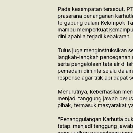
Pada kesempatan tersebut, PT
prasarana penanganan karhutla
tergabung dalam Kelompok Tani
mampu memperkuat kemampua
dini apabila terjadi kebakaran.
Tulus juga menginstruksikan 
langkah-langkah pencegahan me
serta pengelolaan tata air di 
pemadam diminta selalu dalam 
response agar titik api dapat 
Menurutnya, keberhasilan men
menjadi tanggung jawab perusa
pihak, termasuk masyarakat ya
“Penanggulangan Karhutla bu
tetapi menjadi tanggung jawab
mewujudkan perusahaan yang b