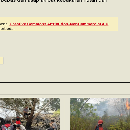
sensi
Creative Commons Attribution-NonCommercial 4.0
berbeda.