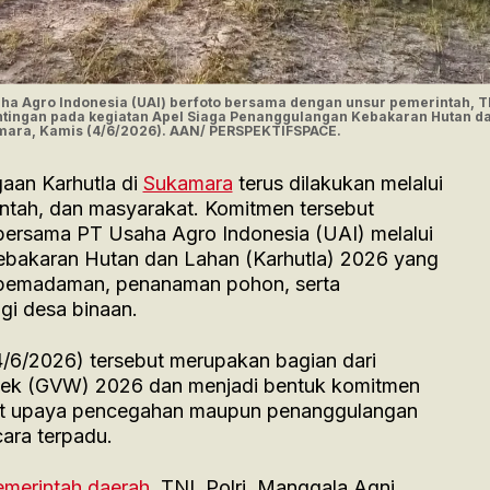
ha Agro Indonesia (UAI) berfoto bersama dengan unsur pemerintah, T
ntingan pada kegiatan Apel Siaga Penanggulangan Kebakaran Hutan d
amara, Kamis (4/6/2026). AAN/ PERSPEKTIFSPACE.
aan Karhutla di
Sukamara
terus dilakukan melalui
ntah, dan masyarakat. Komitmen tersebut
bersama PT Usaha Agro Indonesia (UAI) melalui
ebakaran Hutan dan Lahan (Karhutla) 2026 yang
i pemadaman, penanaman pohon, serta
gi desa binaan.
4/6/2026) tersebut merupakan bagian dari
Week (GVW) 2026 dan menjadi bentuk komitmen
t upaya pencegahan maupun penanggulangan
ara terpadu.
emerintah daerah,
TNI, Polri, Manggala Agni,