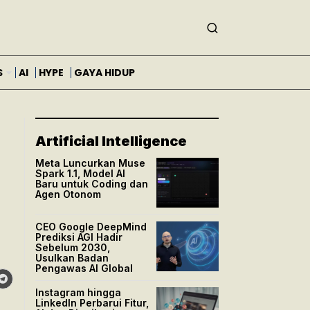
S
AI
HYPE
GAYA HIDUP
Artificial Intelligence
Meta Luncurkan Muse
Spark 1.1, Model AI
Baru untuk Coding dan
Agen Otonom
CEO Google DeepMind
Prediksi AGI Hadir
Sebelum 2030,
Usulkan Badan
Pengawas AI Global
Instagram hingga
LinkedIn Perbarui Fitur,