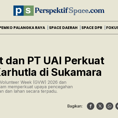
PEMKO PALANGKA RAYA
SPACE DAERAH
SPACE DPR
FOKU
t dan PT UAI Perkuat
arhutla di Sukamara
l Volunteer Week (GVW) 2026 dan
alam memperkuat upaya pencegahan
 dan lahan secara terpadu.
Bagikan: