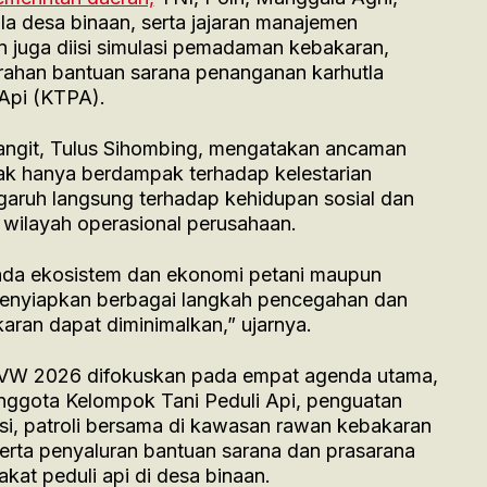
a desa binaan, serta jajaran manajemen
an juga diisi simulasi pemadaman kebakaran,
ahan bantuan sarana penanganan karhutla
Api (KTPA).
angit, Tulus Sihombing, mengatakan ancaman
ak hanya berdampak terhadap kelestarian
ngaruh langsung terhadap kehidupan sosial dan
 wilayah operasional perusahaan.
ada ekosistem dan ekonomi petani maupun
menyiapkan berbagai langkah pencegahan dan
karan dapat diminimalkan,” ujarnya.
GVW 2026 difokuskan pada empat agenda utama,
anggota Kelompok Tani Peduli Api, penguatan
nsi, patroli bersama di kawasan rawan kebakaran
serta penyaluran bantuan sarana dan prasarana
at peduli api di desa binaan.