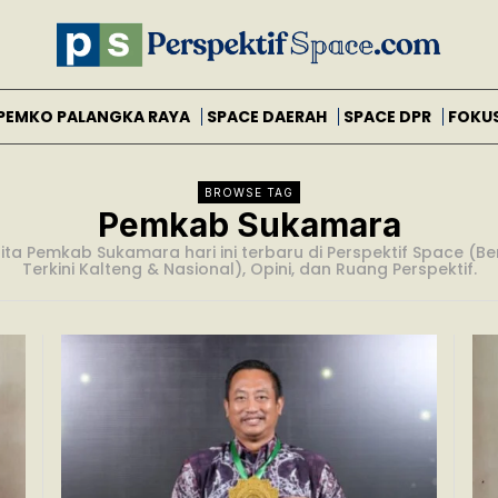
PEMKO PALANGKA RAYA
SPACE DAERAH
SPACE DPR
FOKU
BROWSE TAG
Pemkab Sukamara
ita Pemkab Sukamara hari ini terbaru di Perspektif Space (Be
Terkini Kalteng & Nasional), Opini, dan Ruang Perspektif.