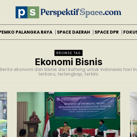
PEMKO PALANGKA RAYA
SPACE DAERAH
SPACE DPR
FOKU
BROWSE TAG
Ekonomi Bisnis
Berita ekonomi dan bisnis dari kalteng untuk indonesia hari in
terbaru, terlengkap, terkini.