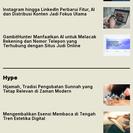
Instagram hingga LinkedIn Perbarui Fitur, AI
dan Distribusi Konten Jadi Fokus Utama
GambitHunter Manfaatkan AI untuk Melacak
Rekening dan Nomor Telepon yang
Terhubung dengan Situs Judi Online
Hype
Hijamah, Tradisi Pengobatan Sunnah yang
Tetap Relevan di Zaman Modern
Mengembalikan Esensi Membaca di Tengah
Tren Estetika Digital