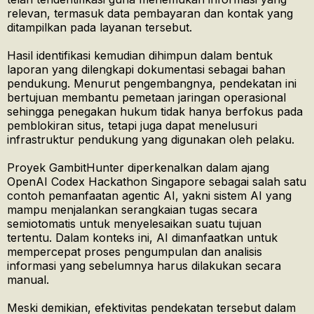
relevan, termasuk data pembayaran dan kontak yang
ditampilkan pada layanan tersebut.
Hasil identifikasi kemudian dihimpun dalam bentuk
laporan yang dilengkapi dokumentasi sebagai bahan
pendukung. Menurut pengembangnya, pendekatan ini
bertujuan membantu pemetaan jaringan operasional
sehingga penegakan hukum tidak hanya berfokus pada
pemblokiran situs, tetapi juga dapat menelusuri
infrastruktur pendukung yang digunakan oleh pelaku.
Proyek GambitHunter diperkenalkan dalam ajang
OpenAI Codex Hackathon Singapore sebagai salah satu
contoh pemanfaatan agentic AI, yakni sistem AI yang
mampu menjalankan serangkaian tugas secara
semiotomatis untuk menyelesaikan suatu tujuan
tertentu. Dalam konteks ini, AI dimanfaatkan untuk
mempercepat proses pengumpulan dan analisis
informasi yang sebelumnya harus dilakukan secara
manual.
Meski demikian, efektivitas pendekatan tersebut dalam