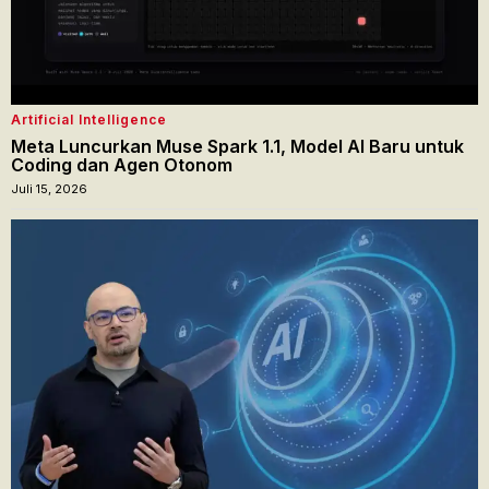
Artificial Intelligence
Meta Luncurkan Muse Spark 1.1, Model AI Baru untuk
Coding dan Agen Otonom
Juli 15, 2026