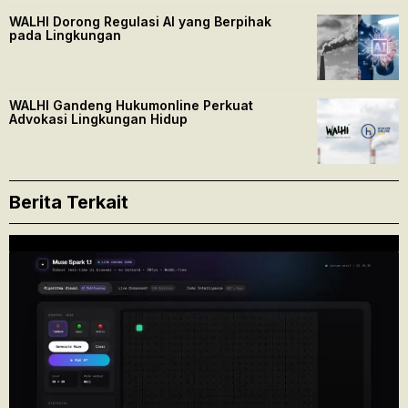
WALHI Dorong Regulasi AI yang Berpihak
pada Lingkungan
WALHI Gandeng Hukumonline Perkuat
Advokasi Lingkungan Hidup
Berita Terkait