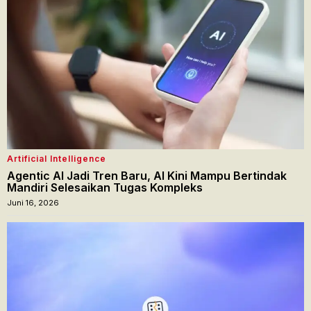
Artificial Intelligence
Agentic AI Jadi Tren Baru, AI Kini Mampu Bertindak
Mandiri Selesaikan Tugas Kompleks
Juni 16, 2026