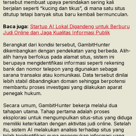
tersebut membuat upaya penindakan sering kali
berjalan seperti “kucing dan tikus”, di mana satu situs
ditutup tetapi banyak situs baru kembali bermunculan.
Baca juga:
Startup AI Lokal Digandeng untuk Berburu
Judi Online dan Jaga Kualitas Informasi Publik
Berangkat dari kondisi tersebut, GambitHunter
dikembangkan dengan pendekatan yang berbeda. Alih-
alih hanya berfokus pada alamat situs, sistem ini
berupaya mengidentifikasi informasi seperti rekening
bank dan nomor telepon yang digunakan sebagai
sarana transaksi atau komunikasi. Data tersebut dinilai
lebih stabil dibandingkan domain sehingga berpotensi
membantu proses investigasi yang dilakukan aparat
penegak hukum.
Secara umum, GambitHunter bekerja melalui dua
tahapan utama. Tahap pertama adalah proses
eksplorasi untuk mengumpulkan situs-situs yang diduga
memiliki keterkaitan dengan aktivitas judi online. Setelah
itu, sistem AI melakukan analisis terhadap situs yang
telah teridentifikasi guna menemukan informasi yang