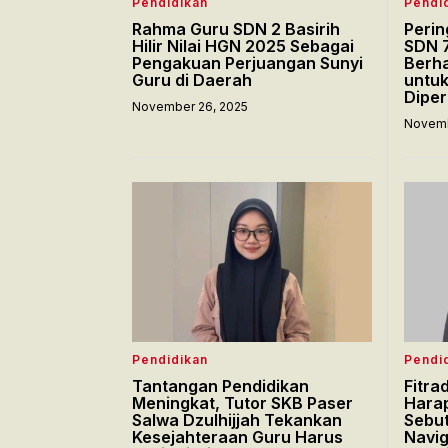
Pendidikan
Pendi
Rahma Guru SDN 2 Basirih
Perin
Hilir Nilai HGN 2025 Sebagai
SDN 7
Pengakuan Perjuangan Sunyi
Berha
Guru di Daerah
untu
Dipe
November 26, 2025
Novemb
Pendidikan
Pendi
Tantangan Pendidikan
Fitra
Meningkat, Tutor SKB Paser
Hara
Salwa Dzulhijjah Tekankan
Sebut
Kesejahteraan Guru Harus
Navig