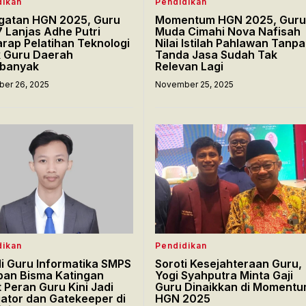
dikan
Pendidikan
gatan HGN 2025, Guru
Momentum HGN 2025, Gur
 Lanjas Adhe Putri
Muda Cimahi Nova Nafisah
rap Pelatihan Teknologi
Nilai Istilah Pahlawan Tanpa
k Guru Daerah
Tanda Jasa Sudah Tak
rbanyak
Relevan Lagi
er 26, 2025
November 25, 2025
dikan
Pendidikan
di Guru Informatika SMPS
Soroti Kesejahteraan Guru,
pan Bisma Katingan
Yogi Syahputra Minta Gaji
 Peran Guru Kini Jadi
Guru Dinaikkan di Moment
ator dan Gatekeeper di
HGN 2025