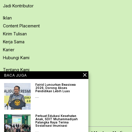
Jadi Kontributor
Iklan
Content Placement
Kirim Tulisan
Kerja Sama
Karier
Hubungi Kami
Tentang Kami
BACA JUGA
Redaksi PerspektifSpace
Fairid Luncurkan Beasiswa
Kode Etik Jurnalistik
2026, Dorong Akses
Pendidikan Lebih Luas
Pedoman Media Siber
…
Kebijakan Privasi
Pedoman Ramah Anak
Perkuat Edukasi Kesehatan
Disclaimer
Anak, SDIT Muhammadiyah
Palangka Raya Terima
Sosialisasi Imunisasi
…