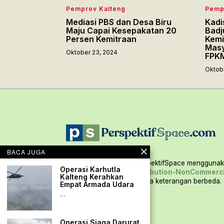
Pemprov Kalteng
Pemp
Mediasi PBS dan Desa Biru
Kadi
Maju Capai Kesepakatan 20
Badj
Persen Kemitraan
Kemi
Masy
Oktober 23, 2024
FPK
Oktob
BACA JUGA
Seluruh konten situs PerspektifSpace menggunaka
Operasi Karhutla
Creative Commons Attribution-NonCommerci
Kalteng Kerahkan
International,
kecuali ada keterangan berbeda.
Empat Armada Udara
…
Operasi Siaga Darurat