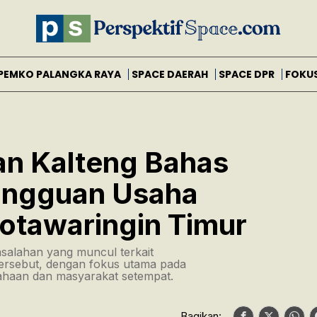
PEMKO PALANGKA RAYA
SPACE DAERAH
SPACE DPR
FOKU
an Kalteng Bahas
angguan Usaha
otawaringin Timur
salahan yang muncul terkait
ersebut, dengan fokus utama pada
sahaan dan masyarakat setempat.
Bagikan: