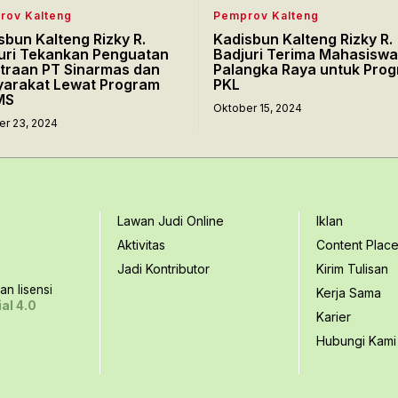
rov Kalteng
Pemprov Kalteng
sbun Kalteng Rizky R.
Kadisbun Kalteng Rizky R.
uri Tekankan Penguatan
Badjuri Terima Mahasiswa
traan PT Sinarmas dan
Palangka Raya untuk Pro
arakat Lewat Program
PKL
MS
Oktober 15, 2024
er 23, 2024
Lawan Judi Online
Iklan
Aktivitas
Content Plac
Jadi Kontributor
Kirim Tulisan
n lisensi
Kerja Sama
al 4.0
Karier
Hubungi Kami