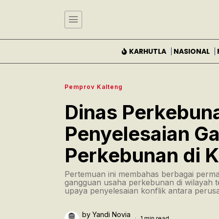
KARHUTLA
NASIONAL
Pemprov Kalteng
Dinas Perkebun
Penyelesaian G
Perkebunan di K
Pertemuan ini membahas berbagai perma
gangguan usaha perkebunan di wilayah t
upaya penyelesaian konflik antara peru
by
Yandi Novia
1 min read