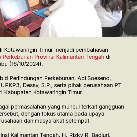
i Kotawaringin Timur menjadi pembahasan
s Perkebunan Provinsi Kalimantan Tengah
di
abu (16/10/2024).
Kabid Perlindungan Perkebunan, Adi Soeseno,
 PUPKP3, Dessy, S.P., serta pihak perusahaan PT
ri Kabupaten Kotawaringin Timur.
gai permasalahan yang muncul terkait gangguan
tersebut, dengan fokus utama pada upaya
erusahaan dan masyarakat setempat.
nsi Kalimantan Tengah, H. Rizky R. Badjuri,