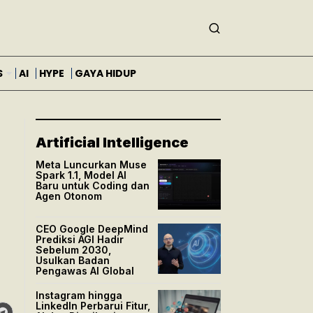
S
AI
HYPE
GAYA HIDUP
Artificial Intelligence
Meta Luncurkan Muse
Spark 1.1, Model AI
Baru untuk Coding dan
Agen Otonom
CEO Google DeepMind
Prediksi AGI Hadir
Sebelum 2030,
Usulkan Badan
Pengawas AI Global
Instagram hingga
LinkedIn Perbarui Fitur,