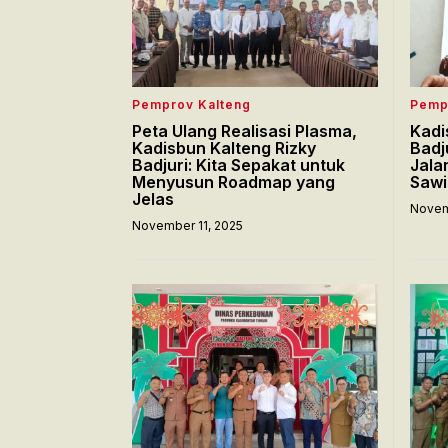
Pemprov Kalteng
Pemp
Peta Ulang Realisasi Plasma,
Kadi
Kadisbun Kalteng Rizky
Badj
Badjuri: Kita Sepakat untuk
Jala
Menyusun Roadmap yang
Sawi
Jelas
Novem
November 11, 2025