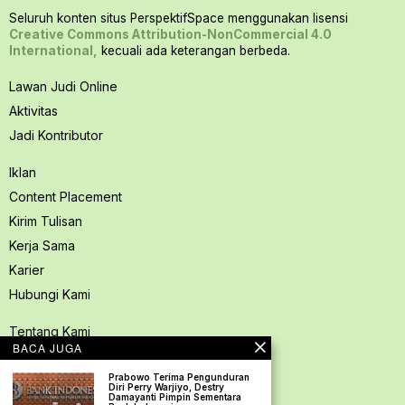
Seluruh konten situs PerspektifSpace menggunakan lisensi
Creative Commons Attribution-NonCommercial 4.0
International,
kecuali ada keterangan berbeda.
Lawan Judi Online
Aktivitas
Jadi Kontributor
Iklan
Content Placement
Kirim Tulisan
Kerja Sama
Karier
Hubungi Kami
Tentang Kami
BACA JUGA
Redaksi PerspektifSpace
Prabowo Terima Pengunduran
Kode Etik Jurnalistik
Diri Perry Warjiyo, Destry
Damayanti Pimpin Sementara
Pedoman Media Siber