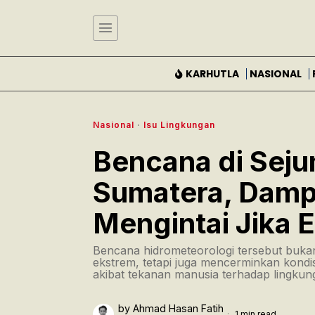
KARHUTLA
NASIONAL
Nasional
·
Isu Lingkungan
Bencana di Seju
Sumatera, Damp
Mengintai Jika E
Bencana hidrometeorologi tersebut buka
ekstrem, tetapi juga mencerminkan kondi
akibat tekanan manusia terhadap lingkun
by
Ahmad Hasan Fatih
1 min read