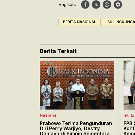
Bagikan:
BERITA NASIONAL
ISU LINGKUNG
Berita Terkait
Nasional
Isu L
Prabowo Terima Pengunduran
FPB 
Diri Perry Warjiyo, Destry
Konf
Damayanti Pimpin Sementara
Keme