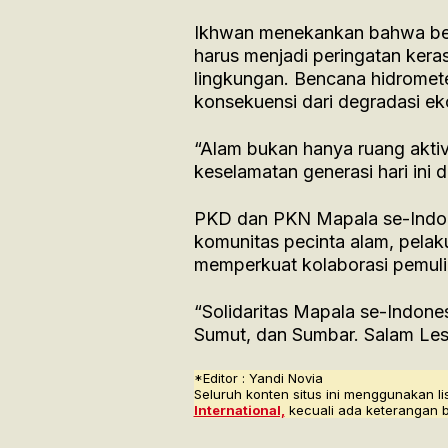
Ikhwan menekankan bahwa ben
harus menjadi peringatan kera
lingkungan. Bencana hidromete
konsekuensi dari degradasi ek
“Alam bukan hanya ruang aktivi
keselamatan generasi hari ini 
PKD dan PKN Mapala se-Indon
komunitas pecinta alam, pelak
memperkuat kolaborasi pemulih
“Solidaritas Mapala se-Indone
Sumut, dan Sumbar. Salam Lest
*Editor : Yandi Novia
Seluruh konten situs ini menggunakan li
International,
kecuali ada keterangan 