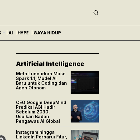
S
AI
HYPE
GAYA HIDUP
Artificial Intelligence
Meta Luncurkan Muse
Spark 1.1, Model AI
Baru untuk Coding dan
Agen Otonom
CEO Google DeepMind
Prediksi AGI Hadir
Sebelum 2030,
Usulkan Badan
Pengawas AI Global
Instagram hingga
LinkedIn Perbarui Fitur,