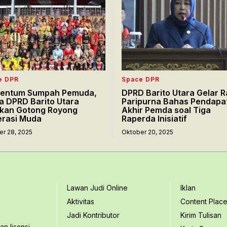
e DPR
Space DPR
entum Sumpah Pemuda,
DPRD Barito Utara Gelar R
a DPRD Barito Utara
Paripurna Bahas Pendapa
kan Gotong Royong
Akhir Pemda soal Tiga
rasi Muda
Raperda Inisiatif
er 28, 2025
Oktober 20, 2025
Lawan Judi Online
Iklan
Aktivitas
Content Plac
Jadi Kontributor
Kirim Tulisan
n lisensi