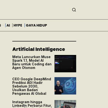
S
AI
HYPE
GAYA HIDUP
Artificial Intelligence
Meta Luncurkan Muse
Spark 1.1, Model AI
Baru untuk Coding dan
Agen Otonom
CEO Google DeepMind
Prediksi AGI Hadir
Sebelum 2030,
Usulkan Badan
Pengawas AI Global
Instagram hingga
LinkedIn Perbarui Fitur,