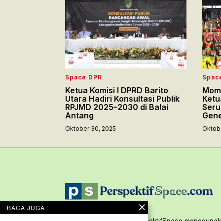
Space DPR
Spac
Ketua Komisi I DPRD Barito
Mom
Utara Hadiri Konsultasi Publik
Ketu
RPJMD 2025–2030 di Balai
Seru
Antang
Gene
Oktober 30, 2025
Oktob
BACA JUGA
Seluruh konten situs PerspektifSpace menggunaka