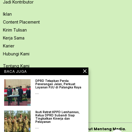
Jadi Kontributor
Iklan
Content Placement
Kirim Tulisan
Kerja Sama
Karier
Hubungi Kami
Tentang Kami
BACA JUGA
Redaksi PerspektifSpace
DPRD Tetapkan Perda
Kode Etik Jurnalistik
Penerangan Jalan, Perkuat
Layanan PJU di Palangka Raya
Pedoman Media Siber
…
Kebijakan Privasi
Pedoman Ramah Anak
Ikuti Retret KPPD Lemhannas,
Disclaimer
Ketua DPRD Subandi Siap
Tingkatkan Kinerja dan
Pelayanan
…
Copyright
2026
PerspektifSpace | PT. Mamut Menteng Media.