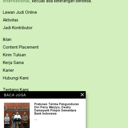
International,
kecuali ada keterangan berbeda.
Lawan Judi Online
Aktivitas
Jadi Kontributor
Iklan
Content Placement
Kirim Tulisan
Kerja Sama
Karier
Hubungi Kami
Tentang Kami
BACA JUGA
Redaksi PerspektifSpace
Prabowo Terima Pengunduran
Kode Etik Jurnalistik
Diri Perry Warjiyo, Destry
Damayanti Pimpin Sementara
Pedoman Media Siber
Bank Indonesia
…
Kebijakan Privasi