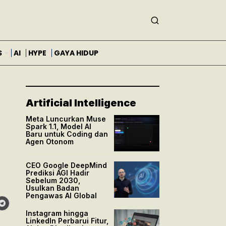
S
AI
HYPE
GAYA HIDUP
Artificial Intelligence
Meta Luncurkan Muse
Spark 1.1, Model AI
Baru untuk Coding dan
Agen Otonom
CEO Google DeepMind
Prediksi AGI Hadir
Sebelum 2030,
Usulkan Badan
Pengawas AI Global
Instagram hingga
LinkedIn Perbarui Fitur,