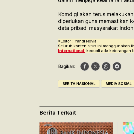
dalam menjaga keamanan akun 
Komdigi akan terus melakuka
diperlukan guna memastikan ke
data pribadi masyarakat Indone
*Editor : Yandi Novia
Seluruh konten situs ini menggunakan li
International,
kecuali ada keterangan 
Bagikan:
BERITA NASIONAL
MEDIA SOSIAL
Berita Terkait