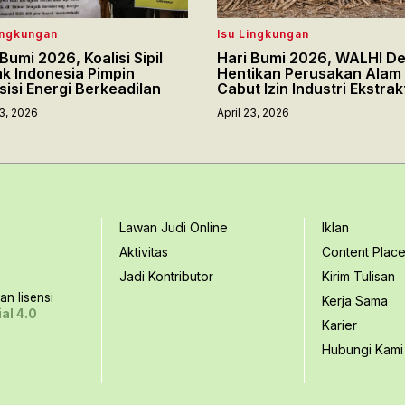
ingkungan
Isu Lingkungan
Bumi 2026, Koalisi Sipil
Hari Bumi 2026, WALHI D
k Indonesia Pimpin
Hentikan Perusakan Alam
sisi Energi Berkeadilan
Cabut Izin Industri Ekstrak
23, 2026
April 23, 2026
Lawan Judi Online
Iklan
Aktivitas
Content Plac
Jadi Kontributor
Kirim Tulisan
n lisensi
Kerja Sama
al 4.0
Karier
Hubungi Kami