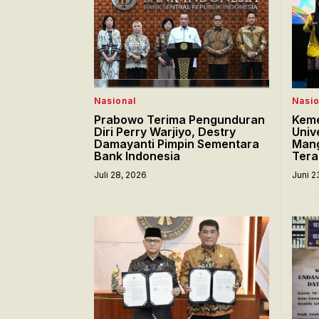
Nasional
Nasio
Prabowo Terima Pengunduran
Keme
Diri Perry Warjiyo, Destry
Univ
Damayanti Pimpin Sementara
Mang
Bank Indonesia
Tera
Juli 28, 2026
Juni 2