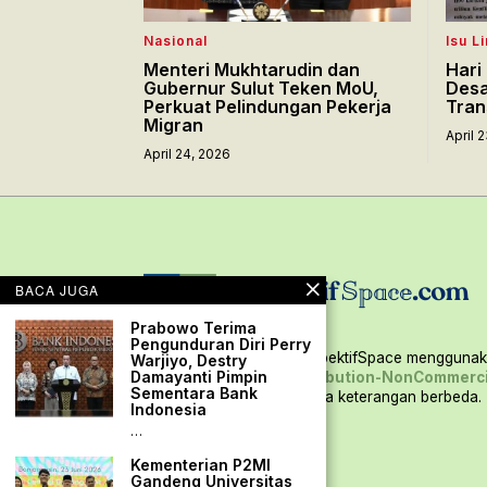
Nasional
Isu L
Menteri Mukhtarudin dan
Hari 
Gubernur Sulut Teken MoU,
Desa
Perkuat Pelindungan Pekerja
Tran
Migran
April 
April 24, 2026
BACA JUGA
Prabowo Terima
Pengunduran Diri Perry
Seluruh konten situs PerspektifSpace menggunaka
Warjiyo, Destry
Damayanti Pimpin
Creative Commons Attribution-NonCommerci
Sementara Bank
International,
kecuali ada keterangan berbeda.
Indonesia
…
Kementerian P2MI
Gandeng Universitas