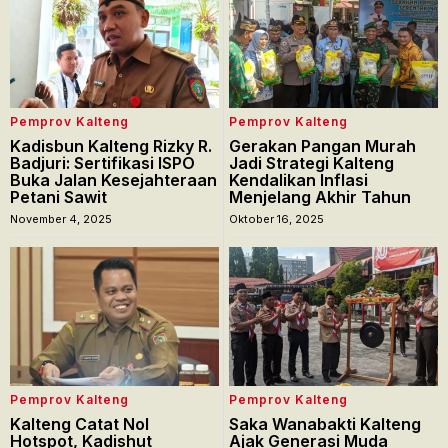
Pemprov Kalteng
Pemprov Kalteng
Kadisbun Kalteng Rizky R.
Gerakan Pangan Murah
Badjuri: Sertifikasi ISPO
Jadi Strategi Kalteng
Buka Jalan Kesejahteraan
Kendalikan Inflasi
Petani Sawit
Menjelang Akhir Tahun
November 4, 2025
Oktober 16, 2025
Pemprov Kalteng
Pemprov Kalteng
Kalteng Catat Nol
Saka Wanabakti Kalteng
Hotspot, Kadishut
Ajak Generasi Muda