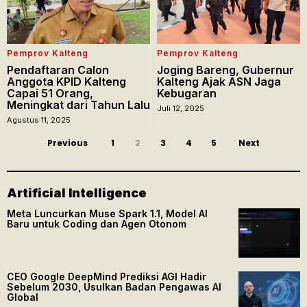
Pemprov Kalteng
Pemprov Kalteng
Pendaftaran Calon
Joging Bareng, Gubernur
Anggota KPID Kalteng
Kalteng Ajak ASN Jaga
Capai 51 Orang,
Kebugaran
Meningkat dari Tahun Lalu
Juli 12, 2025
Agustus 11, 2025
Previous
1
2
3
4
5
Next
Artificial Intelligence
Meta Luncurkan Muse Spark 1.1, Model AI
Baru untuk Coding dan Agen Otonom
CEO Google DeepMind Prediksi AGI Hadir
Sebelum 2030, Usulkan Badan Pengawas AI
Global