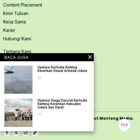
Content Placement
Kirim Tulisan
Kerja Sama
Karier
Hubungi Kami
Tentang Kami
BACA JUGA
Redaksi PerspektifSpace
Operasi Karhutla Kalteng
Kode Etik Jurnalistik
Kerahkan Empat Armada Udara
Pedoman Media Siber
…
Kebijakan Privasi
Pedoman Ramah Anak
Operasi Siaga Darurat Karhutla
Disclaimer
Kalteng Kerahkan Kekuatan
Udara dan Darat
…
Copyright
2026
PerspektifSpace | PT. Mamut Menteng Media.
TOP