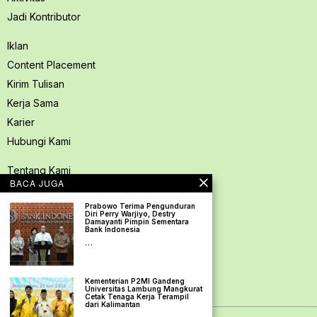
Jadi Kontributor
Iklan
Content Placement
Kirim Tulisan
Kerja Sama
Karier
Hubungi Kami
Tentang Kami
BACA JUGA
Redaksi PerspektifSpace
Prabowo Terima Pengunduran
Kode Etik Jurnalistik
Diri Perry Warjiyo, Destry
Damayanti Pimpin Sementara
Pedoman Media Siber
Bank Indonesia
…
Kebijakan Privasi
Pedoman Ramah Anak
Kementerian P2MI Gandeng
Disclaimer
Universitas Lambung Mangkurat
Cetak Tenaga Kerja Terampil
dari Kalimantan